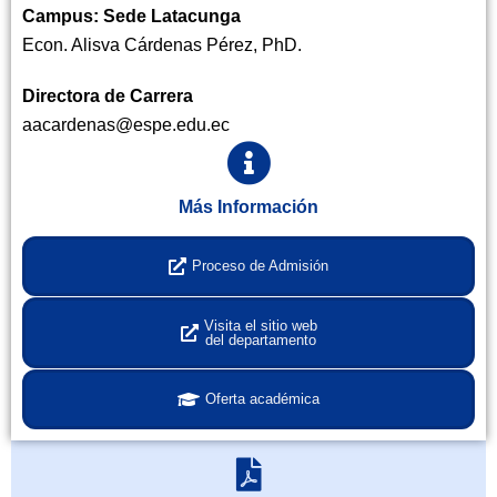
Campus: Sede Latacunga
Econ. Alisva Cárdenas Pérez, PhD.
Directora de Carrera
aacardenas@espe.edu.ec
Más Información
Proceso de Admisión
Visita el sitio web
del departamento
Oferta académica