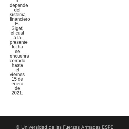
n,
depende
del
sistema
financiero
E-
Sigef,
el cual
a la
presente
fecha
se
encuenra
cerrado
hasta
el
viernes
15 de
enero
de
2021.
© Universidad de las Fuerzas Armadas ESPE