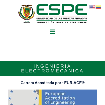
INGENIERÍA
ELECTROMECÁNICA
Carrera Acreditada por : EUR-ACE®