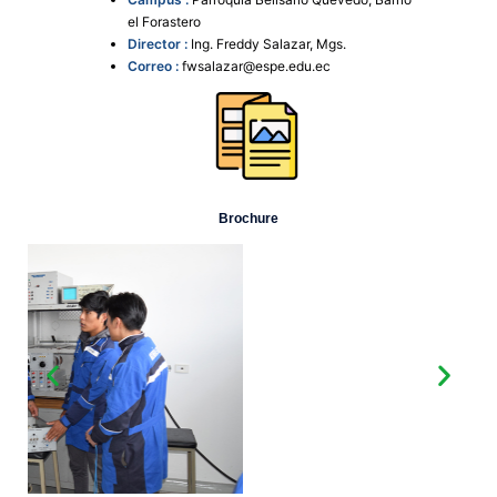
el Forastero
Director :
Ing. F​reddy Salazar, Mgs.
Correo :
fwsalazar@espe.edu.ec
Brochure