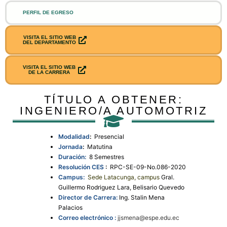
PERFIL DE EGRESO
VISITA EL SITIO WEB
DEL DEPARTAMENTO
VISITA EL SITIO WEB
DE LA CARRERA
TÍTULO A OBTENER:
INGENIERO/A AUTOMOTRIZ
Modalidad
:
Presencial
Jornada
:
Matutina
Duración:
8 Semestres
Resolución CES
:
RPC-SE-09-No.086-2020
Campus:
Sede Latacunga, campus
Gral.
Guillermo Rodriguez Lara, Belisario Quevedo
Director de Carrera:
Ing. Stalin Mena
Palacios
Correo electrónico :
jjsmena@espe.edu.ec